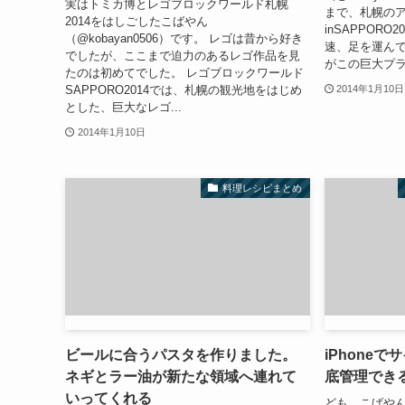
実はトミカ博とレゴブロックワールド札幌
まで、札幌の
2014をはしごしたこばやん
inSAPPOR
（@kobayan0506）です。 レゴは昔から好き
速、足を運んで
でしたが、ここまで迫力のあるレゴ作品を見
がこの巨大プラレ
たのは初めてでした。 レゴブロックワールド
SAPPORO2014では、札幌の観光地をはじめ
2014年1月10日
とした、巨大なレゴ...
2014年1月10日
料理レシピまとめ
ビールに合うパスタを作りました。
iPhone
ネギとラー油が新たな領域へ連れて
底管理でき
いってくれる
ども、こばやん（