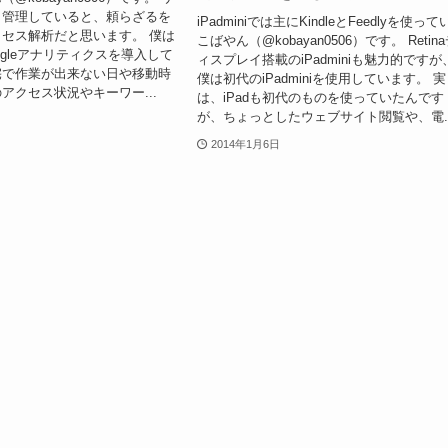
も管理していると、頼らざるを
iPadminiでは主にKindleとFeedlyを使っ
セス解析だと思います。 僕は
こばやん（@kobayan0506）です。 Retin
ogleアナリティクスを導入して
ィスプレイ搭載のiPadminiも魅力的ですが
宅で作業が出来ない日や移動時
僕は初代のiPadminiを使用しています。 実
アクセス状況やキーワー...
は、iPadも初代のものを使っていたんです
が、ちょっとしたウェブサイト閲覧や、電..
2014年1月6日