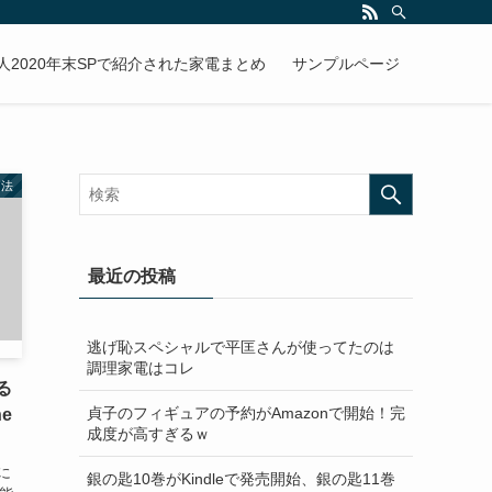
人2020年末SPで紹介された家電まとめ
サンプルページ
用法
最近の投稿
逃げ恥スペシャルで平匡さんが使ってたのは
調理家電はコレ
る
貞子のフィギュアの予約がAmazonで開始！完
e
成度が高すぎるｗ
に
銀の匙10巻がKindleで発売開始、銀の匙11巻