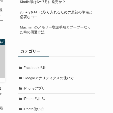
機能
Kindle版は6〜7月に発売か？
理
jQueryをMTに取り入れるための最初の準備と
に
必要なコード
..
Mac miniのメモリー増設手順とプープーなっ
た時の回避方法
ir
カテゴリー
Facebook活用
Googleアナリティクスの使い方
iPhoneアプリ
除
が
iPhone活用法
 最
iPhoto使い方