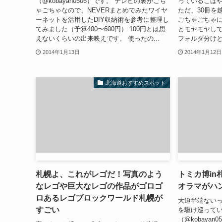
（@kobayan0506）です。 テレビの裏がごち
っているこばやん
ゃごちゃなので、NEVERまとめでみたワイヤ
ただ、30冊を越
ーネットを活用したDIY収納術を参考に整理し
ごちゃごちゃ
てみました（予算400〜600円） 100円とは思
とモヤモヤしてい
えないくらいの出来映えです。 使ったの...
フォルダ分けと
2014年1月13日
2014年1月12日
北海道おすすめスポット
札幌よ、これがレゴだ！写真のよう
トミカ博i
なレゴや巨大なレゴの作品がゴロゴ
オラマがハ
ロあるレゴブロックワールド札幌が
大迫半端ない
すごい
を駆け巡って
（@kobayan