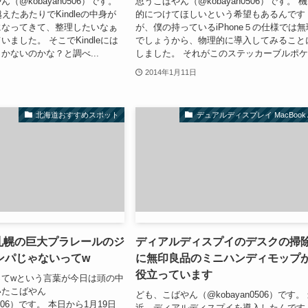
（@kobayan0506）です。
思うこばやん（@kobayan0506）です。 
えたあたりでKindleの中身が
的につけてほしいという希望もあるんです
になってきて、整理したいなぁ
が、僕の持っているiPhone５の仕様では無
ました。 そこでKindleには
でしょうから、物理的に導入してみること
かないのかな？と調べ...
しました。 それがこのステッカーブルポケ.
2014年1月11日
北海道おすすめスポット
デュアルディスプレイ MacBook A
n札幌の巨大プラレールのジ
ディアルディスプイのデスクの掃
ンパじゃないってw
に無印良品のミニハンディモップ
役立っています
ってwという言葉が今日は頭の中
いたこばやん
ども、こばやん（@kobayan0506）です。
0506）です。 本日から1月19日
近、ディアルディスプイを導入したんです