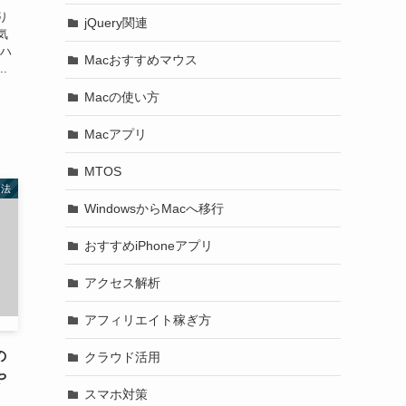
り
jQuery関連
気
なハ
Macおすすめマウス
.
Macの使い方
Macアプリ
MTOS
用法
WindowsからMacへ移行
おすすめiPhoneアプリ
アクセス解析
アフィリエイト稼ぎ方
の
クラウド活用
や
スマホ対策