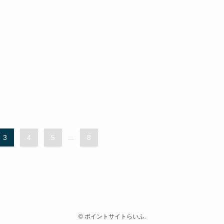
3
4
5
...
8
©
ポイントサイトらいふ.