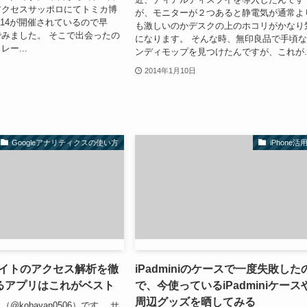
アクセスサッポロにてトミカ博
が、モニターが２つあると静電気が通常よ
O2014が開催されているので早
も激しいのかデスクの上のホコリがかなり
みました。 そこで出会ったの
になります。 そんな時、無印良品で手頃
ー...
ンディモップを見つけたんですが、これが..
2014年1月10日
Googleアナリティクスの使い方
iPhone活
でサイトのアクセス解析を徹
iPadminiのケースで一度失敗した
るアプリはこれがベスト
で、今使っているiPadminiケース
周辺グッズを晒してみる
@kobayan0506）です。 サ