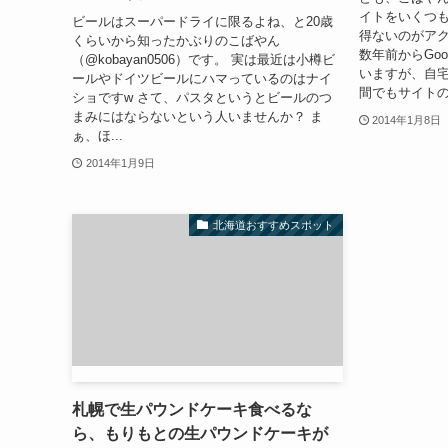
イトをいくつ
ビールはスーパードライに限るよね、と20歳
得ないのがアク
くらいから知ったかぶりのこばやん
数年前からGo
（@kobayan0506）です。 実は最近は小樽ビ
いますが、自
ールやドイツビールにハマっているのはナイ
間でもサイトの
ショですw さて、パスタというとビールのつ
まみにはならないという人いませんか？ ま
2014年1月8日
ぁ、ほ...
2014年1月9日
北海道おすすめスポット
札幌で生パウンドケーキ食べるな
ら、もりもとの生パウンドケーキが