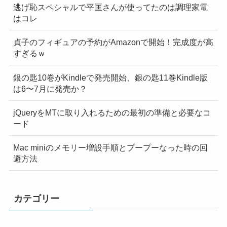
逃げ恥スペシャルで平匡さんが使ってたのは調理家電
はコレ
貞子のフィギュアの予約がAmazonで開始！完成度が高
すぎるｗ
銀の匙10巻がKindleで発売開始、銀の匙11巻Kindle版
は6〜7月に発売か？
jQueryをMTに取り入れるための最初の準備と必要なコ
ード
Mac miniのメモリー増設手順とプープーなった時の回
避方法
カテゴリー