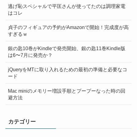
逃げ恥スペシャルで平匡さんが使ってたのは調理家電
はコレ
貞子のフィギュアの予約がAmazonで開始！完成度が高
すぎるｗ
銀の匙10巻がKindleで発売開始、銀の匙11巻Kindle版
は6〜7月に発売か？
jQueryをMTに取り入れるための最初の準備と必要なコ
ード
Mac miniのメモリー増設手順とプープーなった時の回
避方法
カテゴリー